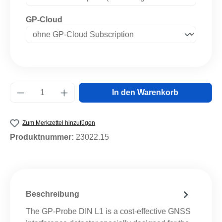
auswählen
GP-Cloud
Produkt Anzahl: Gib den gewünschten Wert e
In den Warenkorb
Zum Merkzettel hinzufügen
Produktnummer:
23022.15
Beschreibung
The GP-Probe DIN L1 is a cost-effective GNSS