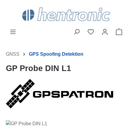
Zum Hauptinhalt springen
Ware
GNSS
GPS Spoofing Detektion
GP Probe DIN L1
Bildergalerie überspringen